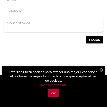
Este sitio utiliza cookies para ofrecer una mejor experiencia.
Al continuar navegando, consideramos que aceptas el uso
de cookies.
Más información
| Nissan Tula
|
Carretera Tula-Jorobas Km. 5.5,
Tula de
Allende,
Hidalgo,
México
42800
| Autos nuevos:
773-732-
OK
1959
|
Contáctanos
|
Aviso de Privacidad
|
Mapa del sitio