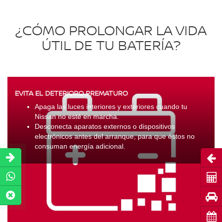
¿CÓMO PROLONGAR LA VIDA
ÚTIL DE TU BATERÍA?
EVITA EL DETERIORO PREMATURO
Apaga las luces interiores y exteriores cuando tu
Nissan no esté en marcha.
Desconecta aparatos externos o dispositivos
electrónicos antes del arranque, para que éstos no
consuman energía adicional.
Abri
Coti
Pru
Cita