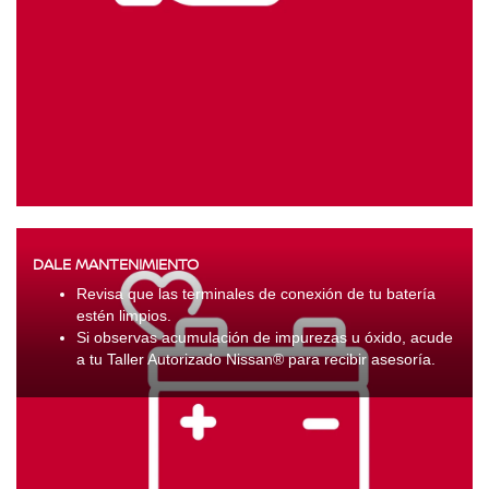
DALE MANTENIMIENTO
Revisa que las terminales de conexión de tu batería
estén limpios.
Si observas acumulación de impurezas u óxido, acude
a tu Taller Autorizado Nissan® para recibir asesoría.