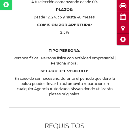
A tu elección comenzando desde 0%
Pru
PLAZOS:
Cita
Desde 12, 24, 36 y hasta 48 meses.
COMISIÓN POR APERTURA:
Ubi
2.5%
Cerr
TIPO PERSONA:
Persona física | Persona física con actividad empresarial |
Persona moral.
SEGURO DEL VEHICULO:
En caso de ser necesario, durante el periodo que dure la
póliza puedes llevar tu automóvil a reparación en
cualquier Agencia Autorizada Nissan donde utilizarán
piezas originales.
REQUISITOS