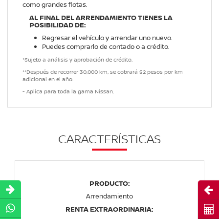
como grandes flotas.
AL FINAL DEL ARRENDAMIENTO TIENES LA
POSIBILIDAD DE:
Regresar el vehículo y arrendar uno nuevo.
Puedes comprarlo de contado o a crédito.
*Sujeto a análisis y aprobación de crédito.
**Después de recorrer 30,000 km, se cobrará $2 pesos por km
adicional en el año.
- Aplica para toda la gama Nissan.
CARACTERÍSTICAS
PRODUCTO:
Abri
Arrendamiento
Cot
RENTA EXTRAORDINARIA: