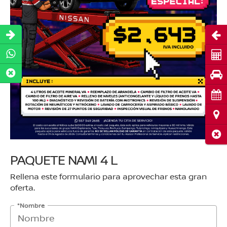
Abri
Cot
Pru
Cita
Ubi
Cerr
PAQUETE NAMI 4 L
Rellena este formulario para aprovechar esta gran
oferta.
*Nombre