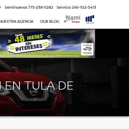
9
Seminuevos
775-238-5282
Servicio
246-102-5413
NUESTRA AGENCIA
OUR BLOG
 EN TULA DE