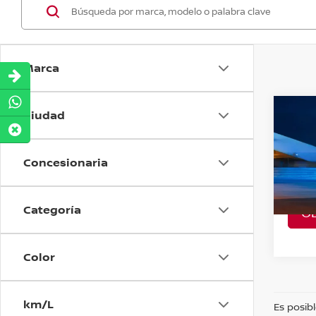
Marca
Ciudad
Co
202
POW
Concesionaria
VIN:
2
Model
Categoría
O
A Con
Color
km/L
Es posibl