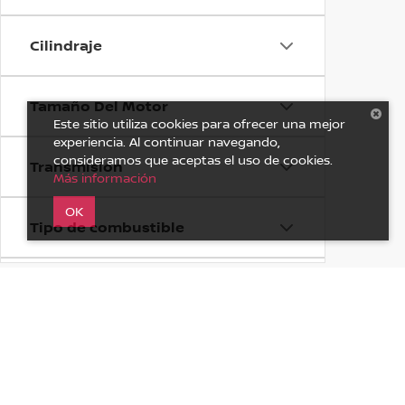
Cilindraje
Tamaño Del Motor
Este sitio utiliza cookies para ofrecer una mejor
experiencia. Al continuar navegando,
consideramos que aceptas el uso de cookies.
Transmisión
Más información
OK
Tipo de combustible
Tags
Condiciones del auto
| Nissan Tula
|
Carretera Tula-Jorobas K