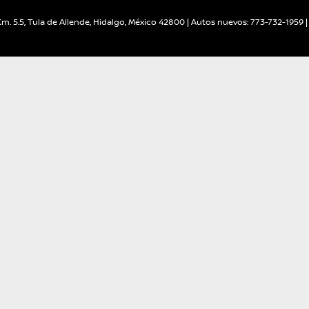
m. 5.5,
Tula de Allende,
Hidalgo,
México
42800
| Autos nuevos:
773-732-1959