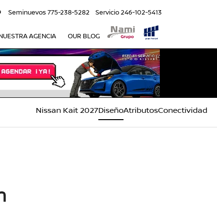
9
Seminuevos
775-238-5282
Servicio
246-102-5413
NUESTRA AGENCIA
OUR BLOG
Nissan Kait 2027
Diseño
Atributos
Conectividad
n