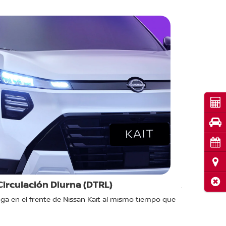
Cot
Pru
Cita
Ubi
Cerr
irculación Diurna (DTRL)
Alerón Tr
a en el frente de Nissan Kait al mismo tiempo que
Termina la s