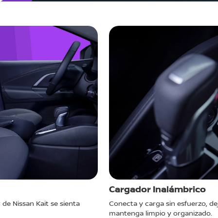
Cargador Inalámbrico
 de Nissan Kait se sienta
Conecta y carga sin esfuerzo, de
mantenga limpio y organizado.